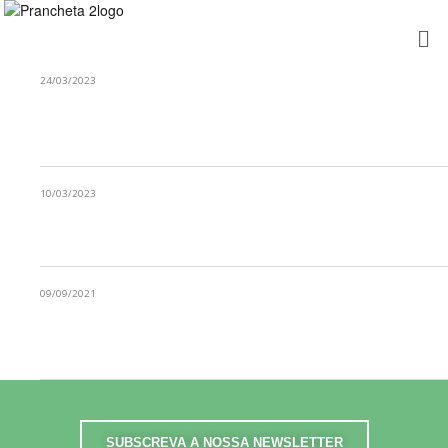
24/03/2023
O QUE FIZESTE HOJE PELO FUTURO DO
PLANETA?
10/03/2023
IMPRIMIMOS APENAS O ESSENCIAL
09/09/2021
NOVOS COMEÇOS, A MESMA CONSCIÊNCIA
ECOLÓGICA
SUBSCREVA A NOSSA NEWSLETTER