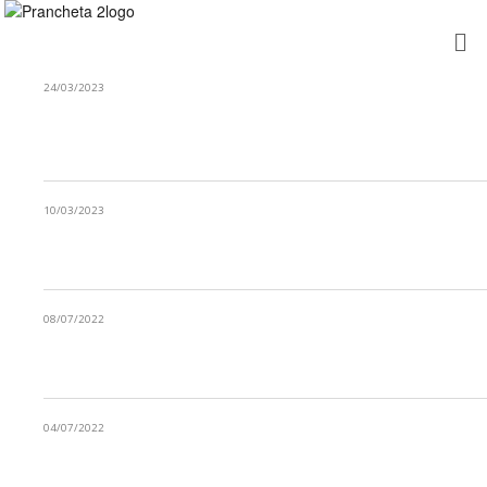
24/03/2023
O QUE FIZESTE HOJE PELO FUTURO DO
PLANETA?
10/03/2023
IMPRIMIMOS APENAS O ESSENCIAL
08/07/2022
A PRESERVAÇÃO DOS OCEANOS
04/07/2022
FUTURO SUSTENTÁVEL APENAS NUM CLICK